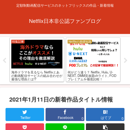
定額制動画配信サービスのネットフリックスの作品・新着情報
Netflix日本非公認ファンブログ
特集記事
Netflixの基礎知識
お
ルト
アダ
海外ドラマを見るなら Netflixとあ
何がどう違う？ Netflix, Hulu, U-
選
すめ
の動画配信サービスの組み合わせが
NEXT, DMM見放題chライト, FOD
最強な理由とは!?
プレミアムを徹底比較！
2021年1月11日の新着作品タイトル情報
Twitter
Facebook
はてブ
0
0