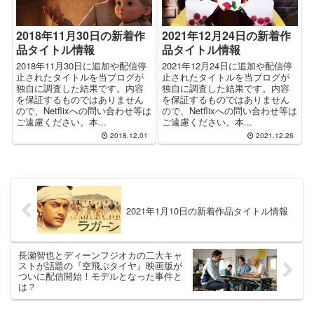
2018年11月30日の新着作
2021年12月24日の新着作
品タイトル情報
品タイトル情報
2018年11月30日に追加や配信停
2021年12月24日に追加や配信停
止されたタイトルを当ブログが
止されたタイトルを当ブログが
独自に調査した結果です。内容
独自に調査した結果です。内容
を保証するものではありません
を保証するものではありません
ので、Netflixへの問い合わせ等は
ので、Netflixへの問い合わせ等は
ご遠慮ください。本...
ご遠慮ください。本...
2018.12.01
2021.12.26
2021年1月10日の新着作品タイトル情報
長瀬智也とディーンフジオカの二大キャ
ストが話題の『空飛ぶタイヤ』映画版が
ついに配信開始！モデルとなった事件と
は？