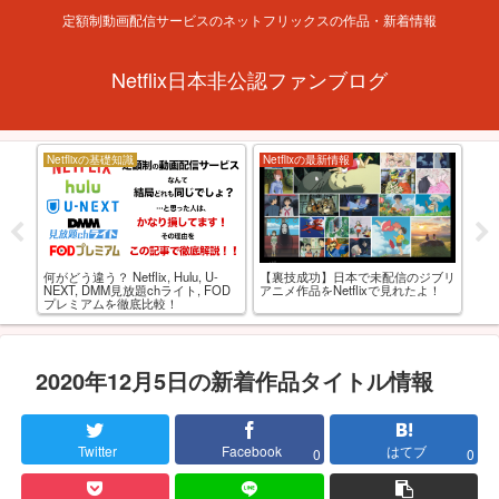
定額制動画配信サービスのネットフリックスの作品・新着情報
Netflix日本非公認ファンブログ
Netflixの基礎知識
Netflixの最新情報
お
【R
あの
何がどう違う？ Netflix, Hulu, U-
【裏技成功】日本で未配信のジブリ
級お
ると
NEXT, DMM見放題chライト, FOD
アニメ作品をNetflixで見れたよ！
プレミアムを徹底比較！
2020年12月5日の新着作品タイトル情報
Twitter
Facebook
はてブ
0
0