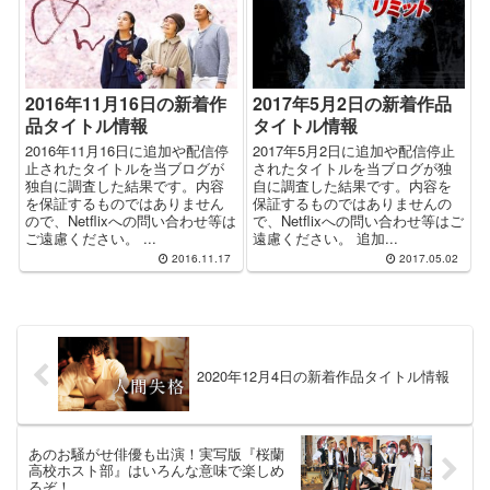
2016年11月16日の新着作
2017年5月2日の新着作品
品タイトル情報
タイトル情報
2016年11月16日に追加や配信停
2017年5月2日に追加や配信停止
止されたタイトルを当ブログが
されたタイトルを当ブログが独
独自に調査した結果です。内容
自に調査した結果です。内容を
を保証するものではありません
保証するものではありませんの
ので、Netflixへの問い合わせ等は
で、Netflixへの問い合わせ等はご
ご遠慮ください。 ...
遠慮ください。 追加...
2016.11.17
2017.05.02
2020年12月4日の新着作品タイトル情報
あのお騒がせ俳優も出演！実写版『桜蘭
高校ホスト部』はいろんな意味で楽しめ
るぞ！