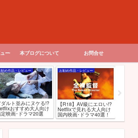
ュー
本ブログについて
お問合せ
お勧め作品・レビュー
お勧め作品・レビュー
特集記事
アダルト並みにヌケる!?
【R18】AV級にエロい!?
アニメ
etflixおすすめ大人向け
Netflixで見れる大人向け
Netfl
指定映画･ドラマ20選
国内映画･ドラマ40選！
ービス
最強だ