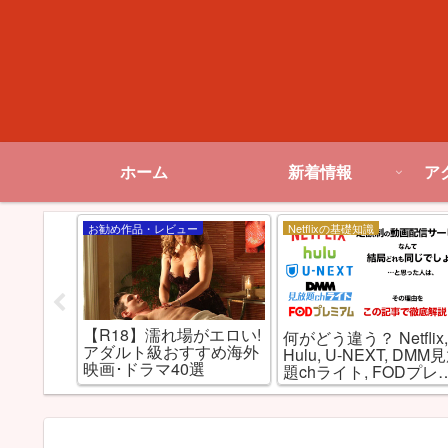
ホーム
新着情報
ア
お勧め作品・レビュー
Netflixの基礎知識
【R18】濡れ場がエロい!
本で未配
何がどう違う？ Netflix
アダルト級おすすめ海外
メ作品を
Hulu, U-NEXT, DMM
映画･ドラマ40選
たよ！
題chライト, FODプレ
アムを徹底比較！