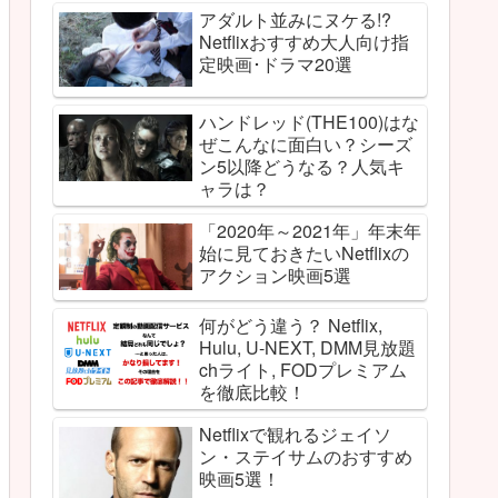
アダルト並みにヌケる!?
Netflixおすすめ大人向け指
定映画･ドラマ20選
ハンドレッド(THE100)はな
ぜこんなに面白い？シーズ
ン5以降どうなる？人気キ
ャラは？
「2020年～2021年」年末年
始に見ておきたいNetflixの
アクション映画5選
何がどう違う？ Netflix,
Hulu, U-NEXT, DMM見放題
chライト, FODプレミアム
を徹底比較！
Netflixで観れるジェイソ
ン・ステイサムのおすすめ
映画5選！