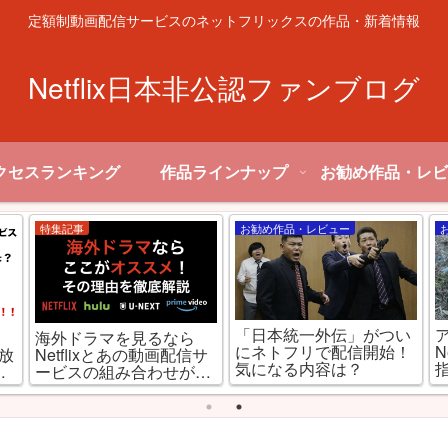
定額制動画配信サービスのネットフリックスの作品・新着情報
Netflix日本非公認ファンブログ
クセスランキング
作品ラインナップ
お勧め作品・レビ
特集記事
お勧め作品・レビュー
「日本統一外伝」がつい
,
海外ドラマを見るなら
にネトフリで配信開始！
N
見放
Netflixとあの動画配信サ
気になる内容は？
ミ
ービスの組み合わせが最
強な理由とは!?