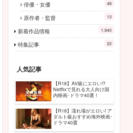
48
俳優・女優
13
原作者・監督
1,940
新着作品情報
22
特集記事
人気記事
【R18】AV級にエロい!?
Netflixで見れる大人向け国
内映画･ドラマ40選！
【R18】濡れ場がエロい! ア
ダルト級おすすめ海外映画･
ドラマ40選