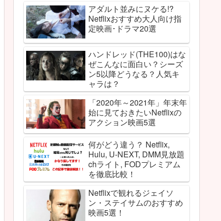
アダルト並みにヌケる!?
Netflixおすすめ大人向け指
定映画･ドラマ20選
ハンドレッド(THE100)はな
ぜこんなに面白い？シーズ
ン5以降どうなる？人気キ
ャラは？
「2020年～2021年」年末年
始に見ておきたいNetflixの
アクション映画5選
何がどう違う？ Netflix,
Hulu, U-NEXT, DMM見放題
chライト, FODプレミアム
を徹底比較！
Netflixで観れるジェイソ
ン・ステイサムのおすすめ
映画5選！