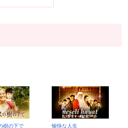
の樹の下で
愉快な人生