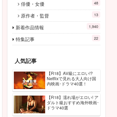
48
俳優・女優
13
原作者・監督
1,940
新着作品情報
22
特集記事
人気記事
【R18】AV級にエロい!?
Netflixで見れる大人向け国
内映画･ドラマ40選！
【R18】濡れ場がエロい! ア
ダルト級おすすめ海外映画･
ドラマ40選