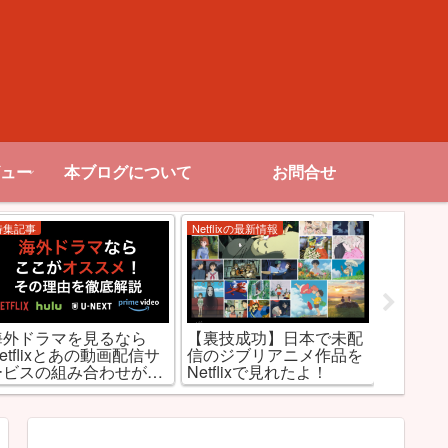
ュー
本ブログについて
お問合せ
特集記事
Netflixの最新情報
お勧め作品
【R18
海外ドラマを見るなら
【裏技成功】日本で未配
アダル
etflixとあの動画配信サ
信のジブリアニメ作品を
映画･ド
ービスの組み合わせが最
Netflixで見れたよ！
強な理由とは!?