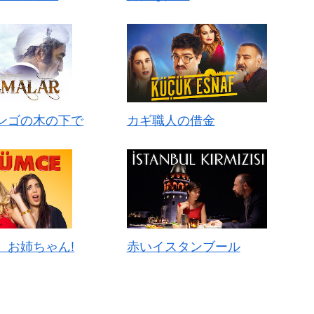
ンゴの木の下で
カギ職人の借金
、お姉ちゃん!
赤いイスタンブール