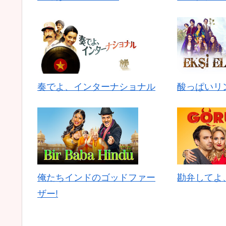
奏でよ、インターナショナル
酸っぱいリ
俺たちインドのゴッドファー
勘弁してよ
ザー!