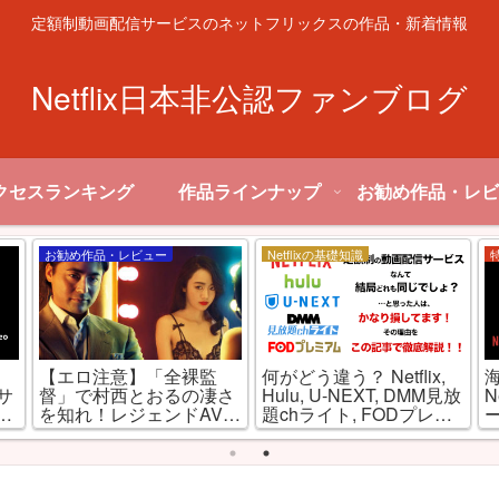
定額制動画配信サービスのネットフリックスの作品・新着情報
Netflix日本非公認ファンブログ
クセスランキング
作品ラインナップ
お勧め作品・レビ
お勧め作品・レビュー
Netflixの基礎知識
【エロ注意】「全裸監
何がどう違う？ Netflix,
信サ
督」で村西とおるの凄さ
Hulu, U-NEXT, DMM見放
N
と
を知れ！レジェンドAV監
題chライト, FODプレミ
督を演じるのは山田孝
アムを徹底比較！
之！