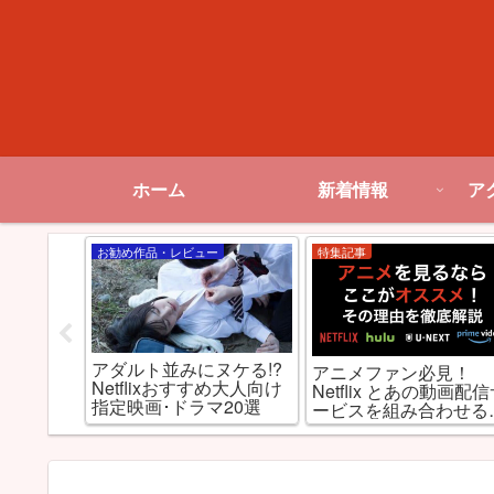
ホーム
新着情報
ア
お勧め作品・レビュー
特集記事
」がつい
アダルト並みにヌケる!?
アニメファン必見！
信開始！
Netflixおすすめ大人向け
Netflix とあの動画配
？
指定映画･ドラマ20選
ービスを組み合わせる
最強だった件