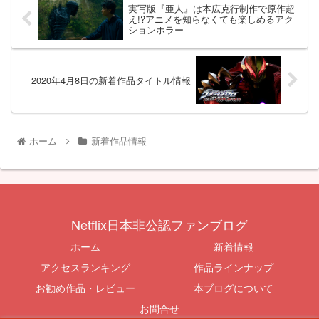
実写版『亜人』は本広克行制作で原作超
え!?アニメを知らなくても楽しめるアク
ションホラー
2020年4月8日の新着作品タイトル情報
ホーム
新着作品情報
Netflix日本非公認ファンブログ
ホーム
新着情報
アクセスランキング
作品ラインナップ
お勧め作品・レビュー
本ブログについて
お問合せ