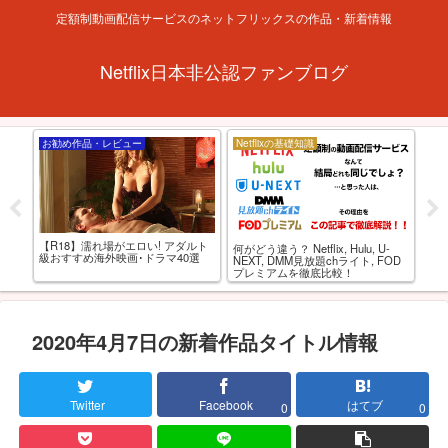
定額制動画配信サービスのネットフリックスの作品・新着情報
Netflix日本非公認ファンブログ
お勧め作品・レビュー
Netflixの基礎知識
お
【R18】濡れ場がエロい! アダルト
西と
何がどう違う？ Netflix, Hulu, U-
【R
級おすすめ海外映画･ドラマ40選
AV
NEXT, DMM見放題chライト, FOD
れる
プレミアムを徹底比較！
選
2020年4月7日の新着作品タイトル情報
Twitter
Facebook
はてブ
0
0