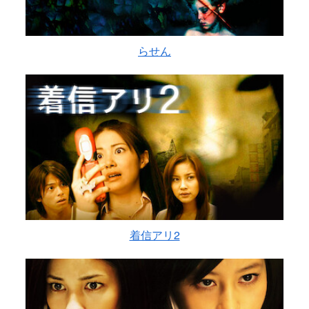
らせん
着信アリ2