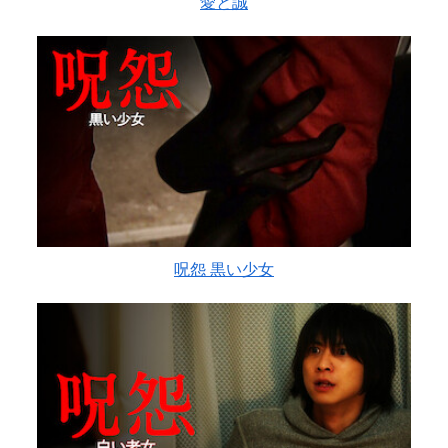
愛と誠
呪怨 黒い少女