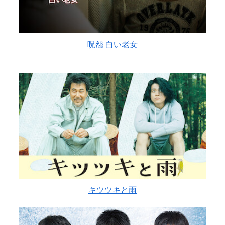
呪怨 白い老女
キツツキと雨