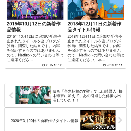
2015年10月12日の新着作
2018年12月11日の新着作
品情報
品タイトル情報
2015年10月12日に追加や配信停
2018年12月11日に追加や配信停
止されたタイトルを当ブログが
止されたタイトルを当ブログが
独自に調査した結果です。内容
独自に調査した結果です。内容
を保証するものではありません
を保証するものではありません
ので、Netflixへの問い合わせ等は
ので、Netflixへの問い合わせ等は
ご遠慮くださ...
ご遠慮ください。本...
2015.10.12
2018.12.11
映画「斉木楠雄のΨ難」では山崎賢人, 橋
本環奈に加えて、あの引退した俳優も出
演していた！！
2020年3月20日の新着作品タイトル情報