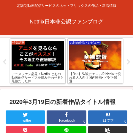
定額制動画配信サービスのネットフリックスの作品・新着情報
Netflix日本非公認ファンブログ
特集記事
お勧め作品・レビュー
お
フリ
アダ
アニメファン必見！Netflix とあの
【R18】AV級にエロい!? Netflixで見
すめ
動画配信サービスを組み合わせると
れる大人向け国内映画･ドラマ40
最強だった件
選！
2020年3月19日の新着作品タイトル情報
Twitter
Facebook
はてブ
0
0