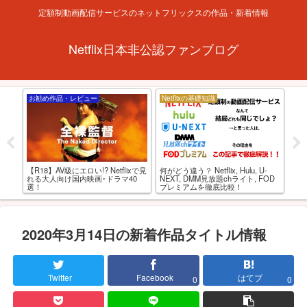
定額制動画配信サービスのネットフリックスの作品・新着情報
Netflix日本非公認ファンブログ
お勧め作品・レビュー
Netflixの基礎知識
お
「
西と
【R18】AV級にエロい!? Netflixで見
何がどう違う？ Netflix, Hulu, U-
で
AV
れる大人向け国内映画･ドラマ40
NEXT, DMM見放題chライト, FOD
選！
プレミアムを徹底比較！
2020年3月14日の新着作品タイトル情報
Twitter
Facebook
はてブ
0
0