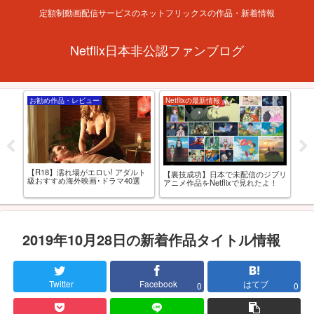
定額制動画配信サービスのネットフリックスの作品・新着情報
Netflix日本非公認ファンブログ
お勧め作品・レビュー
Netflixの最新情報
お
【R18】濡れ場がエロい! アダルト
西と
【裏技成功】日本で未配信のジブリ
【R
級おすすめ海外映画･ドラマ40選
AV
アニメ作品をNetflixで見れたよ！
れる
選
2019年10月28日の新着作品タイトル情報
Twitter
Facebook
はてブ
0
0