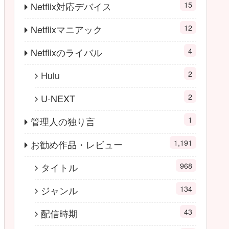
15
Netflix対応デバイス
12
Netflixマニアック
4
Netflixのライバル
2
Hulu
2
U-NEXT
1
管理人の独り言
1,191
お勧め作品・レビュー
968
タイトル
134
ジャンル
43
配信時期