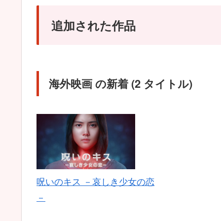
追加された作品
海外映画 の新着 (2 タイトル)
呪いのキス －哀しき少女の恋
－