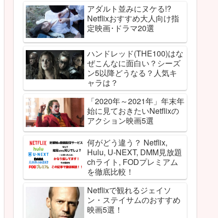
アダルト並みにヌケる!?
Netflixおすすめ大人向け指
定映画･ドラマ20選
ハンドレッド(THE100)はな
ぜこんなに面白い？シーズ
ン5以降どうなる？人気キ
ャラは？
「2020年～2021年」年末年
始に見ておきたいNetflixの
アクション映画5選
何がどう違う？ Netflix,
Hulu, U-NEXT, DMM見放題
chライト, FODプレミアム
を徹底比較！
Netflixで観れるジェイソ
ン・ステイサムのおすすめ
映画5選！