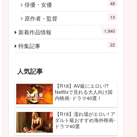
48
俳優・女優
13
原作者・監督
1,940
新着作品情報
22
特集記事
人気記事
【R18】AV級にエロい!?
Netflixで見れる大人向け国
内映画･ドラマ40選！
【R18】濡れ場がエロい! ア
ダルト級おすすめ海外映画･
ドラマ40選