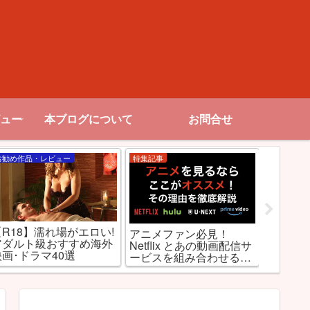
ュー
本ブログについて
お問合せ
お勧め作品・レビュー
特集記事
Netflix
【R18】濡れ場がエロい!
アニメファン必見！
【裏技
アダルト級おすすめ海外
Netflix とあの動画配信サ
信のジ
映画･ドラマ40選
ービスを組み合わせると
Netfl
最強だった件