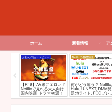
ホーム
新着情報
ア
お勧め作品・レビュー
Netflixの基礎知識
ケる!?
【R18】AV級にエロい!?
何がどう違う？ Netflix
め大人向け
Netflixで見れる大人向け
Hulu, U-NEXT, DMM
20選
国内映画･ドラマ40選！
題chライト, FODプレ
アムを徹底比較！