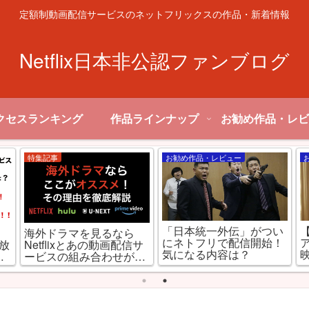
定額制動画配信サービスのネットフリックスの作品・新着情報
Netflix日本非公認ファンブログ
クセスランキング
作品ラインナップ
お勧め作品・レビ
特集記事
お勧め作品・レビュー
「日本統一外伝」がつい
,
海外ドラマを見るなら
にネトフリで配信開始！
見放
Netflixとあの動画配信サ
気になる内容は？
ミ
ービスの組み合わせが最
強な理由とは!?