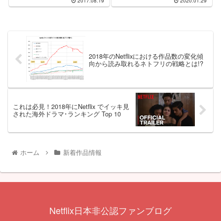
2017.08.19
2020.01.29
2018年のNetflixにおける作品数の変化傾
向から読み取れるネトフリの戦略とは!?
これは必見！2018年にNetflix でイッキ見
された海外ドラマ･ランキング Top 10
ホーム
新着作品情報
Netflix日本非公認ファンブログ