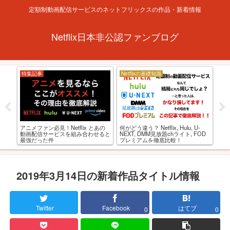
定額制動画配信サービスのネットフリックスの作品・新着情報
Netflix日本非公認ファンブログ
特集記事
Netflixの基礎知識
Ne
アニメファン必見！Netflix とあの
西と
何がどう違う？ Netflix, Hulu, U-
【
動画配信サービスを組み合わせると
AV
NEXT, DMM見放題chライト, FOD
アニ
最強だった件
プレミアムを徹底比較！
2019年3月14日の新着作品タイトル情報
Twitter
Facebook
はてブ
0
0