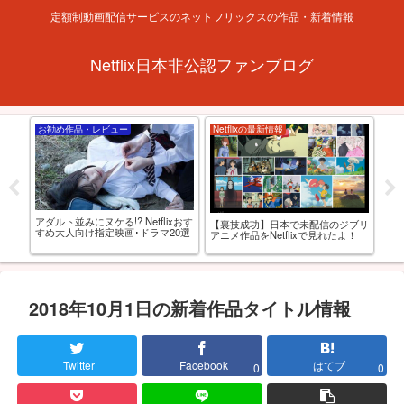
定額制動画配信サービスのネットフリックスの作品・新着情報
Netflix日本非公認ファンブログ
お勧め作品・レビュー
Netflixの最新情報
お
アダルト並みにヌケる!? Netflixおす
【R
あの
【裏技成功】日本で未配信のジブリ
すめ大人向け指定映画･ドラマ20選
級お
ると
アニメ作品をNetflixで見れたよ！
2018年10月1日の新着作品タイトル情報
Twitter
Facebook
はてブ
0
0