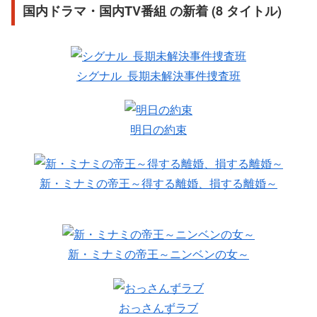
国内ドラマ・国内TV番組 の新着 (8 タイトル)
シグナル 長期未解決事件捜査班
明日の約束
新・ミナミの帝王～得する離婚、損する離婚～
新・ミナミの帝王～ニンベンの女～
おっさんずラブ