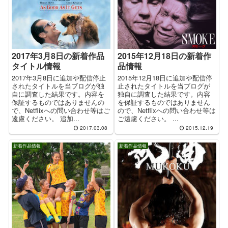
2017年3月8日の新着作品
2015年12月18日の新着作
タイトル情報
品情報
2017年3月8日に追加や配信停止
2015年12月18日に追加や配信停
されたタイトルを当ブログが独
止されたタイトルを当ブログが
自に調査した結果です。内容を
独自に調査した結果です。内容
保証するものではありませんの
を保証するものではありません
で、Netflixへの問い合わせ等はご
ので、Netflixへの問い合わせ等は
遠慮ください。 追加...
ご遠慮ください。 ...
2017.03.08
2015.12.19
新着作品情報
新着作品情報