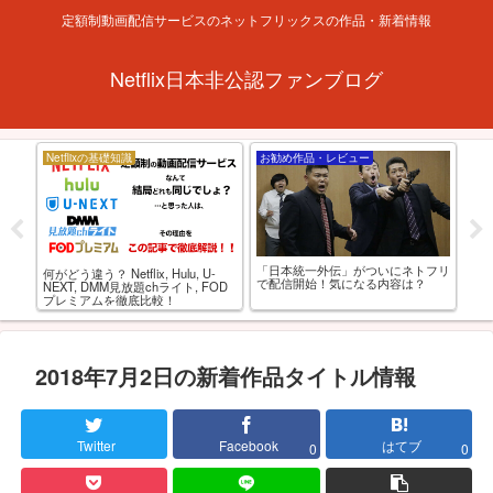
定額制動画配信サービスのネットフリックスの作品・新着情報
Netflix日本非公認ファンブログ
Netflixの基礎知識
お勧め作品・レビュー
お
「日本統一外伝」がついにネトフリ
アダ
西と
何がどう違う？ Netflix, Hulu, U-
で配信開始！気になる内容は？
すめ
AV
NEXT, DMM見放題chライト, FOD
プレミアムを徹底比較！
2018年7月2日の新着作品タイトル情報
Twitter
Facebook
はてブ
0
0