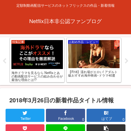
定額制動画配信サービスのネットフリックスの作品・新着情報
Netflix日本非公認ファンブログ
特集記事
お勧め作品・レビュー
Ne
【R18】濡れ場がエロい! アダルト
海外ドラマを見るなら Netflixとあ
-
【
級おすすめ海外映画･ドラマ40選
の動画配信サービスの組み合わせが
OD
アニ
最強な理由とは!?
2018年3月26日の新着作品タイトル情報
Twitter
Facebook
はてブ
0
0