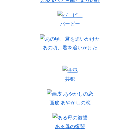
バービー
あの頃、君を追いかけた
共犯
画皮 あやかしの恋
ある母の復讐