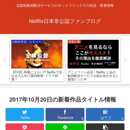
定額制動画配信サービスのネットフリックスの作品・新着情報
Netflix日本非公認ファンブログ
お勧め作品・レビュー
特集記事
お
フリ
アダ
アニメファン必見！Netflix とあの
【R18】AV級にエロい!? Netflixで見
すめ
動画配信サービスを組み合わせると
れる大人向け国内映画･ドラマ40
最強だった件
選！
2017年10月20日の新着作品タイトル情報
Twitter
Facebook
はてブ
0
0