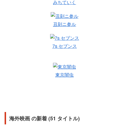
みちていく
丑刻ニ参ル
7s セブンス
東京闇虫
海外映画 の新着 (51 タイトル)