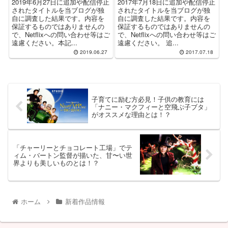
2019年6月27日に追加や配信停止
2017年7月18日に追加や配信停止
されたタイトルを当ブログが独
されたタイトルを当ブログが独
自に調査した結果です。内容を
自に調査した結果です。内容を
保証するものではありませんの
保証するものではありませんの
で、Netflixへの問い合わせ等はご
で、Netflixへの問い合わせ等はご
遠慮ください。本記...
遠慮ください。 追...
2019.06.27
2017.07.18
子育てに励む方必見！子供の教育には
「ナニー・マクフィーと空飛ぶ子ブタ」
がオススメな理由とは！？
「チャーリーとチョコレート工場」でテ
ィム・バートン監督が描いた、甘〜い世
界よりも美しいものとは！？
ホーム
新着作品情報