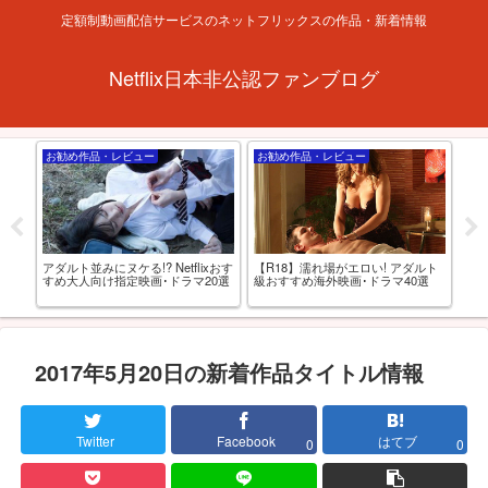
定額制動画配信サービスのネットフリックスの作品・新着情報
Netflix日本非公認ファンブログ
お勧め作品・レビュー
お勧め作品・レビュー
特
アダルト並みにヌケる!? Netflixおす
【R18】濡れ場がエロい! アダルト
アニ
西と
すめ大人向け指定映画･ドラマ20選
級おすすめ海外映画･ドラマ40選
動
AV
最
2017年5月20日の新着作品タイトル情報
Twitter
Facebook
はてブ
0
0