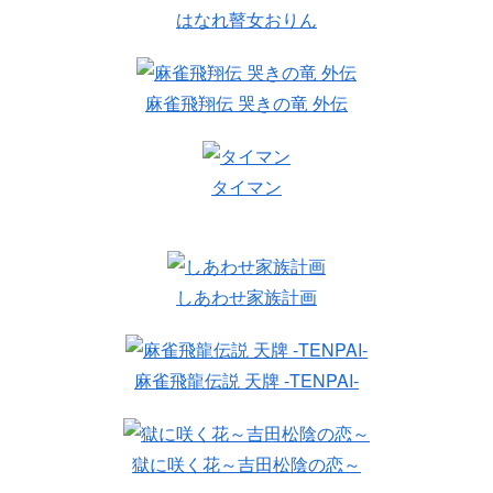
はなれ瞽女おりん
麻雀飛翔伝 哭きの竜 外伝
タイマン
しあわせ家族計画
麻雀飛龍伝説 天牌 -TENPAI-
獄に咲く花～吉田松陰の恋～