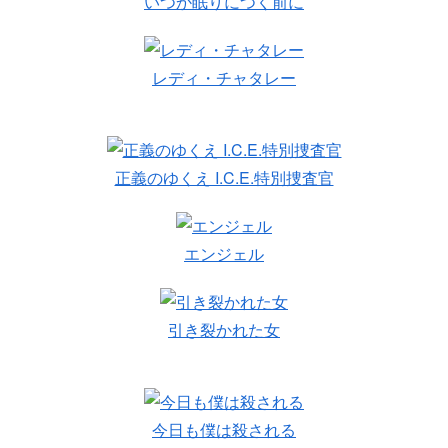
いつか眠りにつく前に
レディ・チャタレー
正義のゆくえ I.C.E.特別捜査官
エンジェル
引き裂かれた女
今日も僕は殺される