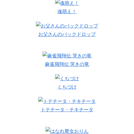
魂萌え！
お父さんのバックドロップ
麻雀飛翔伝 哭きの竜
くちづけ
トテチータ・チキチータ