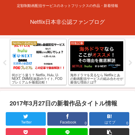
定額制動画配信サービスのネットフリックスの作品・新着情報
Netflix日本非公認ファンブログ
Netflixの基礎知識
特集記事
お
【R
海外ドラマを見るなら Netflixとあ
ブリ
何がどう違う？ Netflix, Hulu, U-
級お
の動画配信サービスの組み合わせが
！
NEXT, DMM見放題chライト, FOD
最強な理由とは!?
プレミアムを徹底比較！
2017年3月27日の新着作品タイトル情報
Twitter
Facebook
はてブ
0
0