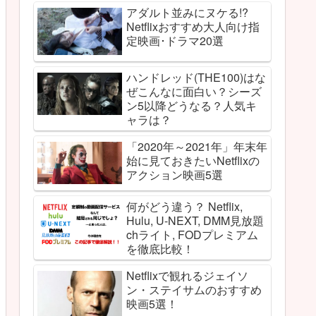
アダルト並みにヌケる!?
Netflixおすすめ大人向け指
定映画･ドラマ20選
ハンドレッド(THE100)はな
ぜこんなに面白い？シーズ
ン5以降どうなる？人気キ
ャラは？
「2020年～2021年」年末年
始に見ておきたいNetflixの
アクション映画5選
何がどう違う？ Netflix,
Hulu, U-NEXT, DMM見放題
chライト, FODプレミアム
を徹底比較！
Netflixで観れるジェイソ
ン・ステイサムのおすすめ
映画5選！