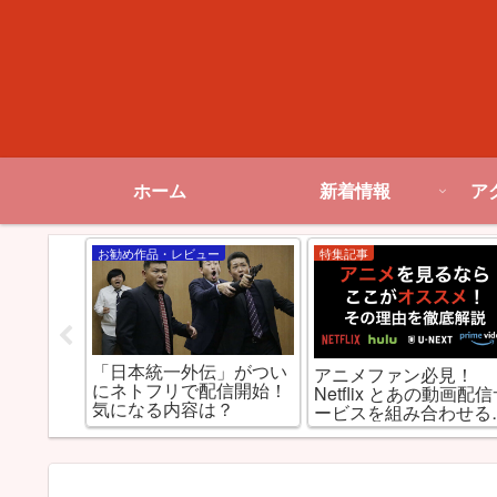
ホーム
新着情報
ア
お勧め作品・レビュー
特集記事
「日本統一外伝」がつい
全裸監
アニメファン必見！
にネトフリで配信開始！
るの凄さ
Netflix とあの動画配
気になる内容は？
ンドAV監
ービスを組み合わせる
山田孝
最強だった件