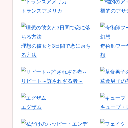
トランスアメリカ
標的のアサ
理想の彼女と3日間で恋に落ち
奇術師フー
る方法
想
リピート～許されざる者～
草食男子の
エグザム
キューブ・