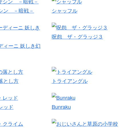
シン －暗戦－
シャッフル
呪怨 ザ・グラッジ３
ディーニ 妖しき幻
落とし方
トライアングル
レッド
Bunraku