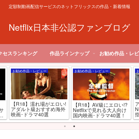
定額制動画配信サービスのネットフリックスの作品・新着情報
Netflix日本非公認ファンブログ
クセスランキング
作品ラインナップ
お勧め作品・レビ
お勧め作品・レビュー
お勧め作品・レビュー
【R18】濡れ場がエロい!
【R18】AV級にエロい!?
アダルト級おすすめ海外
N
信サ
Netflixで見れる大人向け
映画･ドラマ40選
と
国内映画･ドラマ40選！