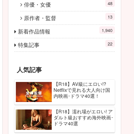
48
俳優・女優
13
原作者・監督
1,940
新着作品情報
22
特集記事
人気記事
【R18】AV級にエロい!?
Netflixで見れる大人向け国
内映画･ドラマ40選！
【R18】濡れ場がエロい! ア
ダルト級おすすめ海外映画･
ドラマ40選