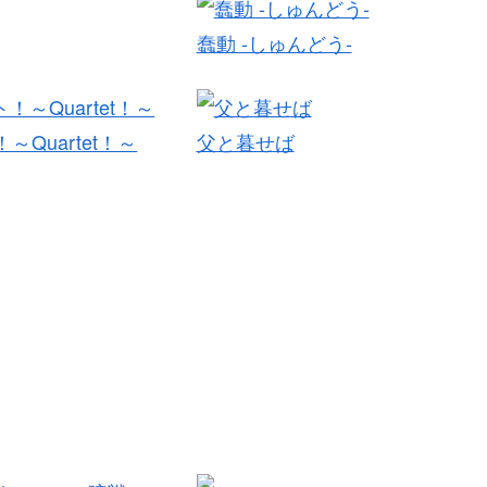
蠢動 -しゅんどう-
～Quartet！～
父と暮せば