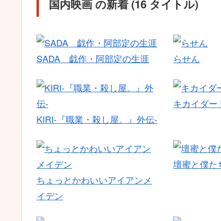
国内映画 の新着 (16 タイトル)
SADA 戯作・阿部定の生涯
らせん
キカイダー 
KIRI-『職業・殺し屋。』外伝-
壇蜜と僕た
ちょっとかわいいアイアンメ
イデン