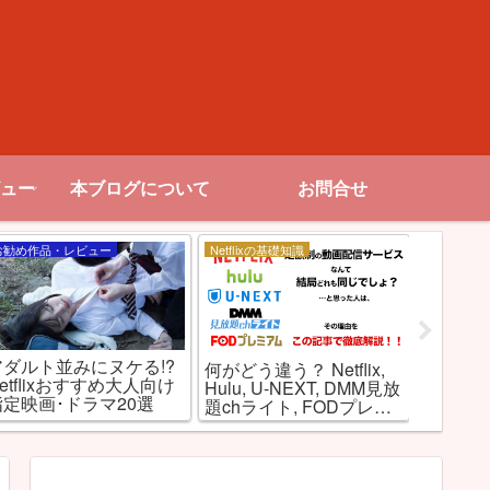
ュー
本ブログについて
お問合せ
お勧め作品・レビュー
Netflixの基礎知識
特集記事
アダルト並みにヌケる!?
何がどう違う？ Netflix,
海外ド
etflixおすすめ大人向け
Hulu, U-NEXT, DMM見放
Netfl
指定映画･ドラマ20選
題chライト, FODプレミ
ービス
アムを徹底比較！
強な理由