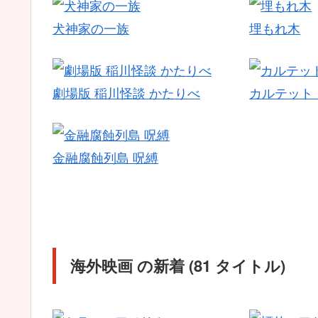
犬神家の一族
埋もれ木
劇場版 稲川怪談 かたりべ
カルテット！
金融腐蝕列島 呪縛
海外映画 の新着 (81 タイトル)