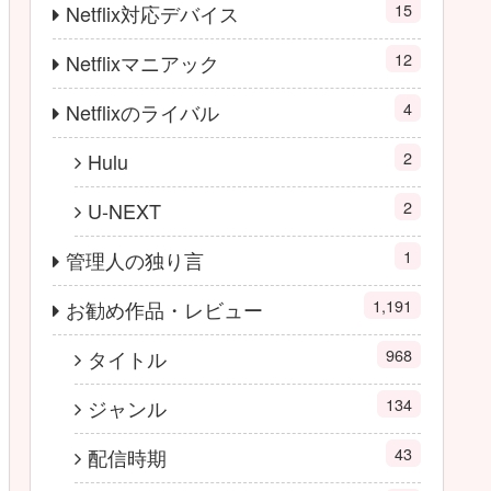
15
Netflix対応デバイス
12
Netflixマニアック
4
Netflixのライバル
2
Hulu
2
U-NEXT
1
管理人の独り言
1,191
お勧め作品・レビュー
968
タイトル
134
ジャンル
43
配信時期