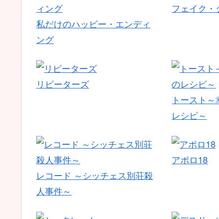
フェイク・
私だけのハッピー・エンディ
ング
リピーターズ
トースト～
レシピ～
アポロ18
レコード ～シッチェス別荘殺
人事件～