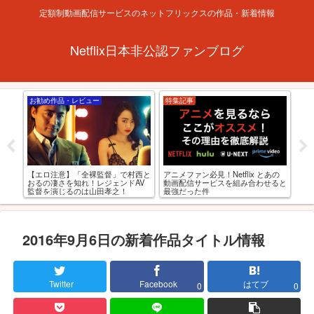
定額制動画配信サービスのネットフリックスの作品・新着情報
Netflix日本非公認ファンブログ
お勧め作品・レビュー
特集記事
お
【R
とあ
アニメファン必見！Netflix とあの
【エロ注意】「全裸監督」で村西と
級お
せが
動画配信サービスを組み合わせると
おるの凄さを知れ！レジェンドAV
最強だった件
監督を演じるのは山田孝之！
2016年9月6日の新着作品タイトル情報
Twitter
Facebook
はてブ
0
0