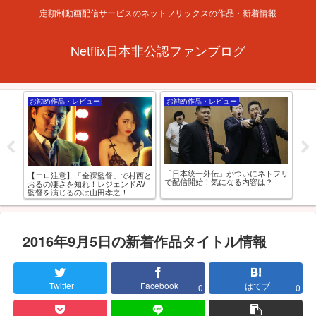
定額制動画配信サービスのネットフリックスの作品・新着情報
Netflix日本非公認ファンブログ
お勧め作品・レビュー
お勧め作品・レビュー
お
「日本統一外伝」がついにネトフリ
あの
【エロ注意】「全裸監督」で村西と
【R
で配信開始！気になる内容は？
ると
おるの凄さを知れ！レジェンドAV
れる
監督を演じるのは山田孝之！
選
2016年9月5日の新着作品タイトル情報
Twitter
Facebook
はてブ
0
0