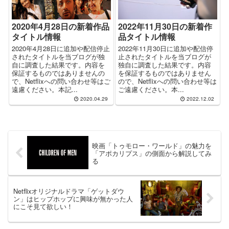
2020年4月28日の新着作品
2022年11月30日の新着作
タイトル情報
品タイトル情報
2020年4月28日に追加や配信停止
2022年11月30日に追加や配信停
されたタイトルを当ブログが独
止されたタイトルを当ブログが
自に調査した結果です。内容を
独自に調査した結果です。内容
保証するものではありませんの
を保証するものではありません
で、Netflixへの問い合わせ等はご
ので、Netflixへの問い合わせ等は
遠慮ください。本記...
ご遠慮ください。本...
2020.04.29
2022.12.02
映画「トゥモロー・ワールド」の魅力を
「アポカリプス」の側面から解説してみ
る
Netflixオリジナルドラマ「ゲットダウ
ン」はヒップホップに興味が無かった人
にこそ見て欲しい！