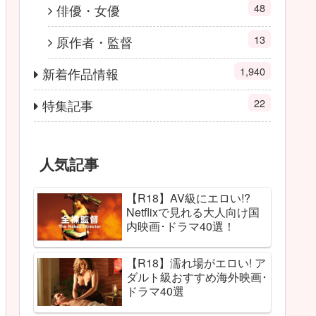
48
俳優・女優
13
原作者・監督
1,940
新着作品情報
22
特集記事
人気記事
【R18】AV級にエロい!?
Netflixで見れる大人向け国
内映画･ドラマ40選！
【R18】濡れ場がエロい! ア
ダルト級おすすめ海外映画･
ドラマ40選