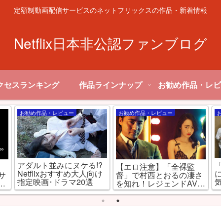
定額制動画配信サービスのネットフリックスの作品・新着情報
Netflix日本非公認ファンブログ
クセスランキング
作品ラインナップ
お勧め作品・レビ
お勧め作品・レビュー
お勧め作品・レビュー
アダルト並みにヌケる!?
【エロ注意】「全裸監
Netflixおすすめ大人向け
信サ
督」で村西とおるの凄さ
指定映画･ドラマ20選
と
を知れ！レジェンドAV監
督を演じるのは山田孝
之！