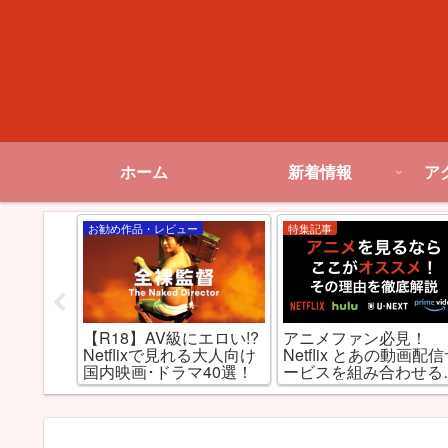
ホーム
新着情報
ア
お勧め作品・レビュー
特集記事
がエロい!
【R18】AV級にエロい!?
アニメファン必見！
すめ海外
Netflixで見れる大人向け
Netflix とあの動画配
選
国内映画･ドラマ40選！
ービスを組み合わせる
最強だった件