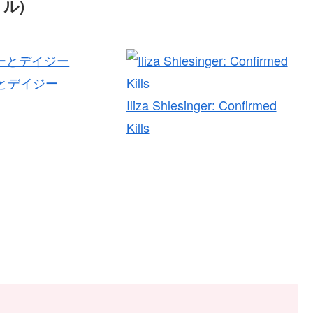
トル)
とデイジー
Iliza Shlesinger: Confirmed
Kills