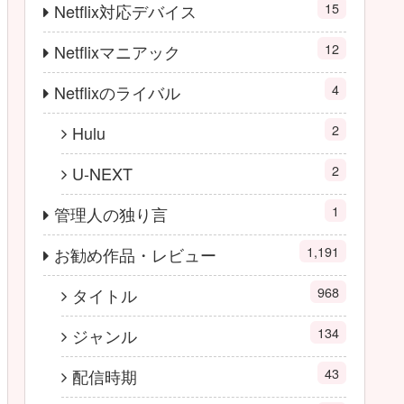
15
Netflix対応デバイス
12
Netflixマニアック
4
Netflixのライバル
2
Hulu
2
U-NEXT
1
管理人の独り言
1,191
お勧め作品・レビュー
968
タイトル
134
ジャンル
43
配信時期