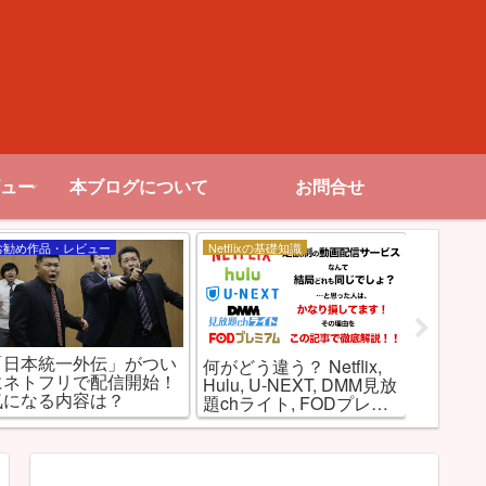
ュー
本ブログについて
お問合せ
お勧め作品・レビュー
Netflixの基礎知識
特集記事
「日本統一外伝」がつい
何がどう違う？ Netflix,
海外ド
にネトフリで配信開始！
Hulu, U-NEXT, DMM見放
Netfl
気になる内容は？
題chライト, FODプレミ
ービス
アムを徹底比較！
強な理由