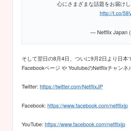
心にさまざまな話題をお届けし
http://t.co/5
— Netflix Japan 
そして翌日の8月4日、ついに9月2日より日
Facebookページ や YoutubeのNetflix
Twitter:
https://twitter.com/NetflixJP
Facebook:
https://www.facebook.com/netflixjp
YouTube:
https://www.facebook.com/netflixjp