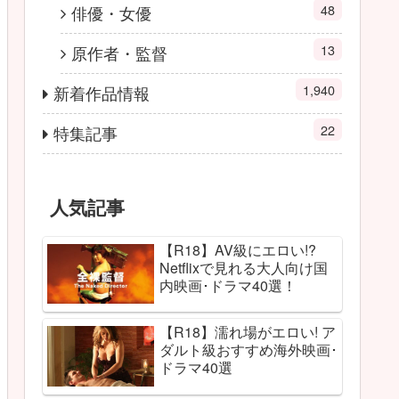
48
俳優・女優
13
原作者・監督
1,940
新着作品情報
22
特集記事
人気記事
【R18】AV級にエロい!?
Netflixで見れる大人向け国
内映画･ドラマ40選！
【R18】濡れ場がエロい! ア
ダルト級おすすめ海外映画･
ドラマ40選