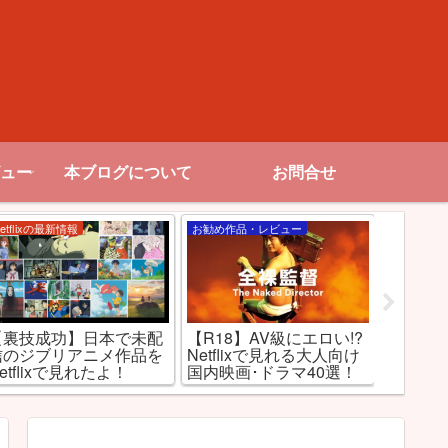
ュー
本ブログについて
お問合せ
etflixの最新情報
お勧め作品・レビュー
お勧め作品
【裏技成功】日本で未配
【R18】AV級にエロい!?
【エロ
信のジブリアニメ作品を
Netflixで見れる大人向け
督」で
etflixで見れたよ！
国内映画･ドラマ40選！
を知れ！
督を演
之！