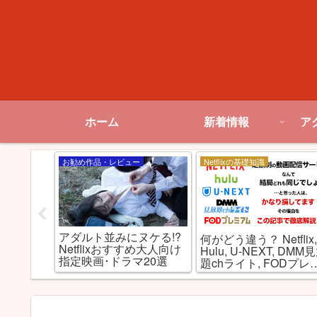
ホーム
新着情報
ア
お勧め作品・レビュー
Netflixの基礎知識
」がつい
アダルト並みにヌケる!?
何がどう違う？ Netflix
信開始！
Netflixおすすめ大人向け
Hulu, U-NEXT, DMM
？
指定映画･ドラマ20選
題chライト, FODプレ
アムを徹底比較！