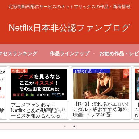
定額制動画配信サービスのネットフリックスの作品・新着情報
Netflix日本非公認ファンブログ
クセスランキング
作品ラインナップ
お勧め作品・レビ
特集記事
お勧め作品・レビュー
N
【R18】濡れ場がエロい!
,
アニメファン必見！
アダルト級おすすめ海外
見放
Netflix とあの動画配信サ
映画･ドラマ40選
ミ
ービスを組み合わせると
N
最強だった件