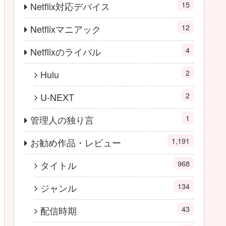
15
Netflix対応デバイス
12
Netflixマニアック
4
Netflixのライバル
2
Hulu
2
U-NEXT
1
管理人の独り言
1,191
お勧め作品・レビュー
968
タイトル
134
ジャンル
43
配信時期