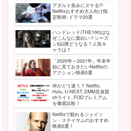
アダルト並みにヌケる!?
Netflixおすすめ大人向け指
定映画･ドラマ20選
ハンドレッド(THE100)はな
ぜこんなに面白い？シーズ
ン5以降どうなる？人気キ
ャラは？
「2020年～2021年」年末年
始に見ておきたいNetflixの
アクション映画5選
何がどう違う？ Netflix,
Hulu, U-NEXT, DMM見放題
chライト, FODプレミアム
を徹底比較！
Netflixで観れるジェイソ
ン・ステイサムのおすすめ
映画5選！